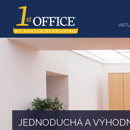
VIRT
VIRTUÁLNA KANCELÁRI
START UP OFFICE - CoWo