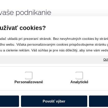
 vaše podnikanie
ICE
predstavuje moderné alternatívne riešenie
užívať cookies?
redných podnikateľov, ktorí nechcú mať sídlo svojej
iadač ukladá pri prezeraní stránok. Bez nevyhnutných cookies by strán
a svoje podnikanie klasickú kanceláriu.
1st Office
ho webu. Vďaka personalizovaným cookies prispôsobujeme stránku p
adrese Nitrianska 1, 921 01 Piešťany. Registrujte si
 a cielenie reklám. Váš súhlas je pre nás dôležitý, aby sme vám vede
Och
ZISTIŤ VIAC
Personalizované
Analytické
Povoliť výber