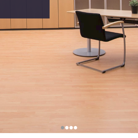
•
•
•
•