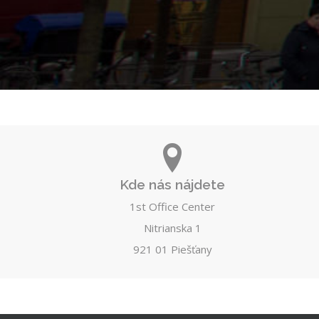
Kde nás nájdete
1st Office Center
Nitrianska 1
921 01 Piešťany