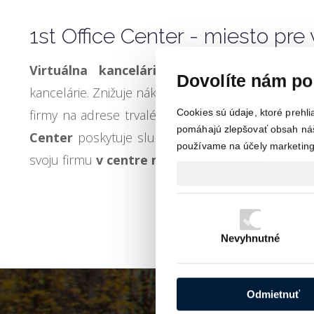
1st Office Center - miesto pre
Virtuálna kancelária
, resp.
VIRTUAL OFF
Dovolíte nám po
kancelárie. Znižuje náklady hlavne u menších a st
Cookies sú údaje, ktoré prehl
firmy na adrese trvalého pobytu a nepotrebujú n
pomáhajú zlepšovať obsah náš
Center
poskytuje služby virtuálnej kancelárie na 
používame na účely marketingu
svoju firmu
v centre mesta Piešťany
.
Nevyhnutné
Odmietnuť